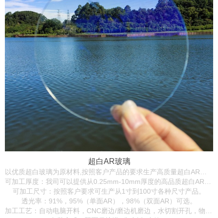
超白AR玻璃
以优质超白玻璃为原材料,按照客户产品的要求生产高质量超白AR钢化玻璃, 可用于显示屏，电子电器，灯具，医疗设备，仪器仪表等各种场合。
可加工厚度：我司可以提供从0.25mm-10mm厚度的高品质超白AR玻璃。
可加工尺寸：按照客户要求可生产从1寸到100寸各种尺寸产品。
透光率：91%，95%（单面AR），98%（双面AR）可选。
加工工艺：自动电脑开料，CNC磨边/磨边机磨边，水切割开孔，物理/化学钢化，单色/多色丝印，AR/AG/AF表面加工等全套加工。